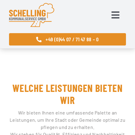
Zum
Inhalt
springen
Toggle
Navigat
Startseite
+49 (0)44 07 / 71 47 88 – 0
Leistungen
Über uns
WELCHE LEISTUNGEN BIETEN
Kontakt
WIR
Karriere
Wir bieten Ihnen eine umfassende Palette an
Leistungen, um Ihre Stadt oder Gemeinde optimal zu
pflegen und zu erhalten.
Wir stehen für Qualität, Effizienz und Nachhaltigkeit