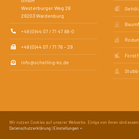
GmbH
Westerburger Weg 28
Gehöl
26203 Wardenburg
Baumf
+49 (0)44 07 / 71 47 88-0
Rodu
+49 (0)44 07 / 71 76 – 29
Forst
info@schelling-ks.de
Stubb
Wir nutzen Cookies auf unserer Webseite. Einige von ihnen sind essen
© Copyright 20
Datenschutzerklärung
|
Einstellungen