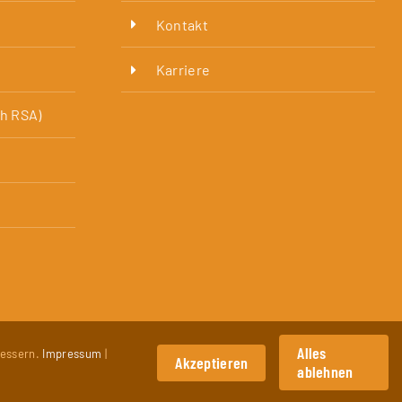
Kontakt
Karriere
h RSA)
Alles
bessern.
Impressum
|
nschutzerklärung
Akzeptieren
ablehnen